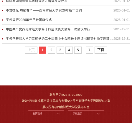
赵建军调研深圳高等研究院并看望在深校友
2026-01-12
不啻微光 灼耀春华——西南财经大学2026年新年贺词
2026-01-01
学校举行2026年元旦升国旗仪式
2026-01-01
中国共产党西南财经大学第十四届代表大会第二次会议举行
2025-12-31
学校召开深入学习贯彻党的二十届四中全会精神主题读书班第七场专题辅导报告会暨结业式
2025-12-31
...
上页
1
2
3
4
5
7
下页
联系电话:028-87093000
地址:四川省成都市温江区柳台大道555号西南财经大学腾骧楼623室
版权所有@西南财经大学党委办公室
友情链接
学校主页