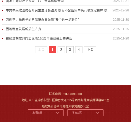
国家主席习近平发表二〇二六年新年贺词
2025-12-31
中共中央政治局召开民主生活会强调 锲而不舍落实中央八项规定精神 以优良作风凝心聚力真抓实干 中共中央总书记习近平主持会议并发表重要讲话
2025-12-26
习近平：推进党的自我革命要做到“五个进一步到位”
2025-11-30
因地制宜发展新质生产力
2025-11-25
在纪念胡耀邦同志诞辰110周年座谈会上的讲话
2025-11-20
上页
1
2
3
4
下页
联系电话:028-87093000
地址:四川省成都市温江区柳台大道555号西南财经大学腾骧楼623室
版权所有@西南财经大学党委办公室
友情链接
学校主页