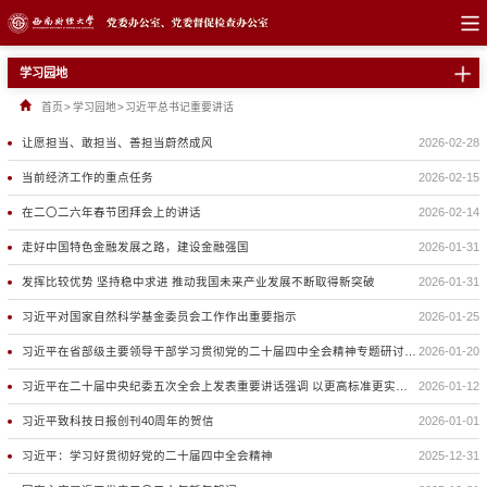
学习园地
首页
>
学习园地
>
习近平总书记重要讲话
让愿担当、敢担当、善担当蔚然成风
2026-02-28
当前经济工作的重点任务
2026-02-15
在二〇二六年春节团拜会上的讲话
2026-02-14
走好中国特色金融发展之路，建设金融强国
2026-01-31
发挥比较优势 坚持稳中求进 推动我国未来产业发展不断取得新突破
2026-01-31
习近平对国家自然科学基金委员会工作作出重要指示
2026-01-25
习近平在省部级主要领导干部学习贯彻党的二十届四中全会精神专题研讨班开班式上发表重要讲话
2026-01-20
习近平在二十届中央纪委五次全会上发表重要讲话强调 以更高标准更实举措推进全面从严治党 为实现“十五五”时期目标任务提供坚强保障
2026-01-12
习近平致科技日报创刊40周年的贺信
2026-01-01
习近平：学习好贯彻好党的二十届四中全会精神
2025-12-31